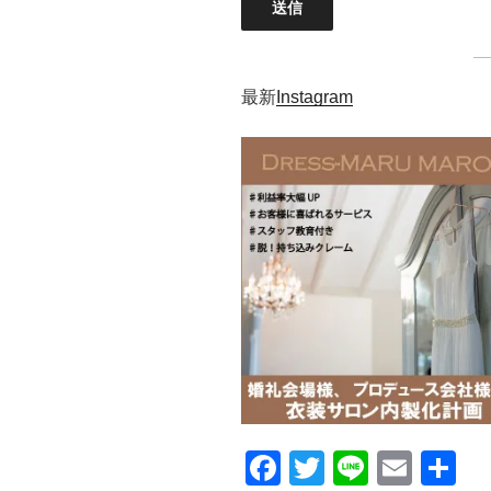
最新
Instagram
F
T
Li
E
共