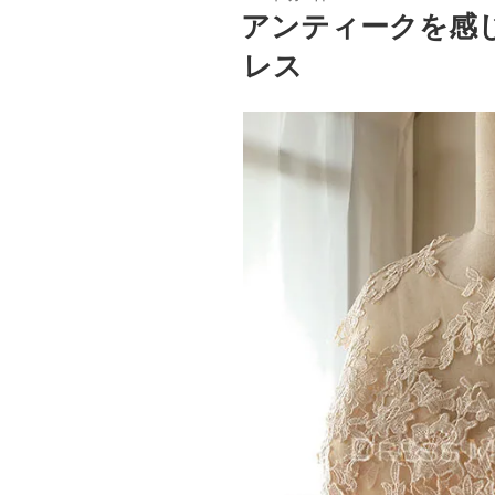
稿
アンティークを感
日:
レス