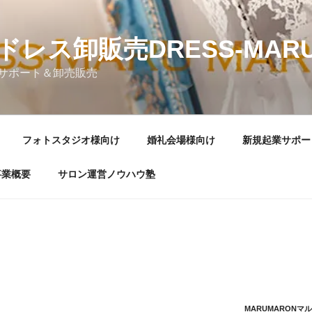
レス卸販売DRESS-MARU
サポート＆卸売販売
フォトスタジオ様向け
婚礼会場様向け
新規起業サポー
事業概要
サロン運営ノウハウ塾
MARUMARONマ