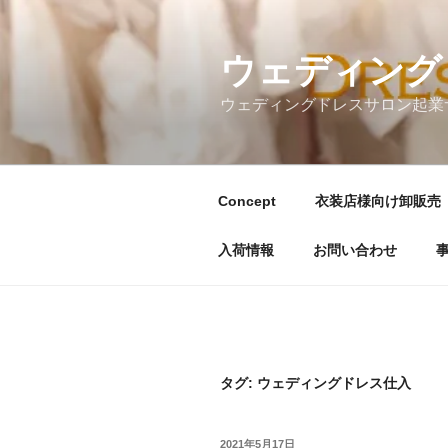
コ
ン
テ
ウェディングド
ン
ウェディングドレスサロン起業
ツ
へ
ス
キ
Concept
衣装店様向け卸販売
ッ
プ
入荷情報
お問い合わせ
タグ:
ウェディングドレス仕入
投
2021年5月17日